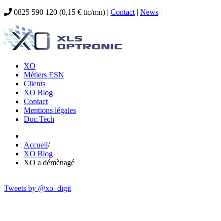
0825 590 120 (0,15 € ttc/mn) |
Contact
|
News
|
XO
Métiers ESN
Clients
XO Blog
Contact
Mentions légales
Doc.Tech
Accueil
/
XO Blog
XO a démènagé
Tweets by @xo_digit