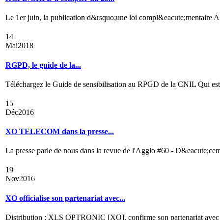
Le 1er juin, la publication d&rsquo;une loi compl&eacute;mentaire A 
14
Mai
2018
RGPD, le guide de la...
Téléchargez le Guide de sensibilisation au RPGD de la CNIL Qui es
15
Déc
2016
XO TELECOM dans la presse...
La presse parle de nous dans la revue de l'Agglo #60 - D&eacute;cem
19
Nov
2016
XO officialise son partenariat avec...
Distribution : XLS OPTRONIC [XO], confirme son partenariat avec Es