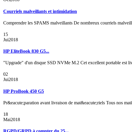
Courriels malveillants et intimidation
Comprendre les SPAMS malveillants De nombreux courriels malveillants
15
Jui
2018
HP EliteBook 830 G5...
"Upgrade" d'un disque SSD NVMe M.2 Cet excellent portable est liv
02
Jui
2018
HP ProBook 450 G5
Pr&eacute;paration avant livraison de mat&eacute;riels Tous nos mat&ea
18
Mai
2018
RGPD/GRPD à compter du 25...