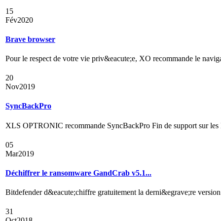
15
Fév
2020
Brave browser
Pour le respect de votre vie priv&eacute;e, XO recommande le navig
20
Nov
2019
SyncBackPro
XLS OPTRONIC recommande SyncBackPro Fin de support sur les logic
05
Mar
2019
Déchiffrer le ransomware GandCrab v5.1...
Bitdefender d&eacute;chiffre gratuitement la derni&egrave;re versio
31
Oct
2018