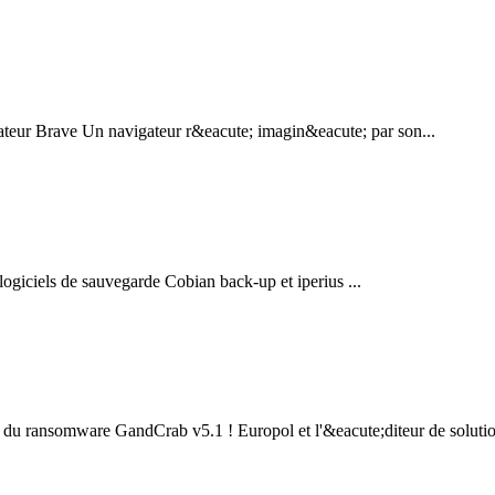
ateur Brave Un navigateur r&eacute; imagin&eacute; par son...
iels de sauvegarde Cobian back-up et iperius ...
n du ransomware GandCrab v5.1 ! Europol et l'&eacute;diteur de solutio