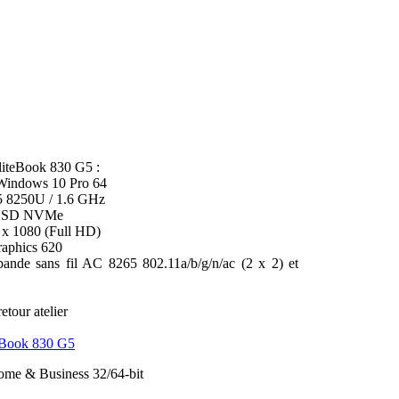
liteBook 830 G5 :
 Windows 10 Pro 64
i5 8250U / 1.6 GHz
 SSD NVMe
 x 1080 (Full HD)
aphics 620
bande sans fil AC 8265 802.11a/b/g/n/ac (2 x 2) et
etour atelier
teBook 830 G5
ome & Business 32/64-bit