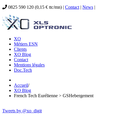
0825 590 120 (0,15 € ttc/mn) |
Contact
|
News
|
XO
Métiers ESN
Clients
XO Blog
Contact
Mentions légales
Doc.Tech
Accueil
/
XO Blog
French Tech Eurélienne > GSHebergement
Tweets by @xo_digit