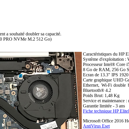
ent a souhaité doubler sa capacité.
0 PRO NVMe M.2 512 Go)
Caractéristiques du HP E
Système d'exploitation :
Processeur Intel® Core 
8 Go de RAM, 256 Go
Ecran de 13.3" IPS 1920
Carte graphique UHD Gr
Ethernet, Wi-Fi double 
Bluetooth® 4.2
Poids Brut: 1,48 Kg
Service et maintenance : r
Garantie limitée - 3 ans
Fiche technique HP Eli
Microsoft Office 2016 H
AntiVirus Eset