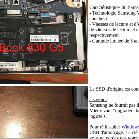
Caractéristiques du S
- Technologie Samsung V
couches)
- V
itesses de lecture et d
de vitesses de lecture et
respectivement.
-
Garantie limitée de 5 an
Le SSD d'origine est 
à savoir :
Samsung ne fournit pas d
Mieux vaut "upgrader" la
logiciels.
Pour ré installer
Windows
USB d'amorçage. La clé d
vous ne perdez pas votre 