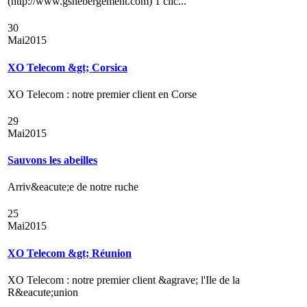
(http://www.gshebergement.com) 1 clic...
30
Mai
2015
XO Telecom &gt; Corsica
XO Telecom : notre premier client en Corse
29
Mai
2015
Sauvons les abeilles
Arriv&eacute;e de notre ruche
25
Mai
2015
XO Telecom &gt; Réunion
XO Telecom : notre premier client &agrave; l'Ile de la
R&eacute;union