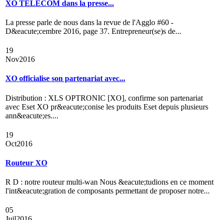
XO TELECOM dans la presse...
La presse parle de nous dans la revue de l'Agglo #60 -
D&eacute;cembre 2016, page 37. Entrepreneur(se)s de...
19
Nov
2016
XO officialise son partenariat avec...
Distribution : XLS OPTRONIC [XO], confirme son partenariat
avec Eset XO pr&eacute;conise les produits Eset depuis plusieurs
ann&eacute;es....
19
Oct
2016
Routeur XO
R D : notre routeur multi-wan Nous &eacute;tudions en ce moment
l'int&eacute;gration de composants permettant de proposer notre...
05
Juil
2016