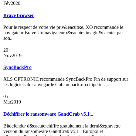
Fév
2020
Brave browser
Pour le respect de votre vie priv&eacute;e, XO recommande le
navigateur Brave Un navigateur r&eacute; imagin&eacute; par
son...
20
Nov
2019
SyncBackPro
XLS OPTRONIC recommande SyncBackPro Fin de support sur
les logiciels de sauvegarde Cobian back-up et iperius ...
05
Mar
2019
Déchiffrer le ransomware GandCrab v5.1...
Bitdefender d&eacute;chiffre gratuitement la derni&egrave;re
version du ransomware GandCrab v5.1 ! Europol et