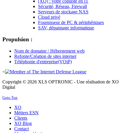
[XO] : votre copilote en IT
Sécurité, Réseau, Firewall
Serveurs de stockage NAS
Cloud privé
Fournisseur de PC & périphériques
SAV, dépannage informatique
Propulsion :
Nom de domaine / Hébergement web
Refonte/Création de sites internet
Téléphonie d'entreprise(VOiP)
<
Copyright © 2026 XLS OPTRONIC - Une réalisation de XO
Digital
Goto Top
XO
Métiers ESN
Clients
XO Blog
Contact