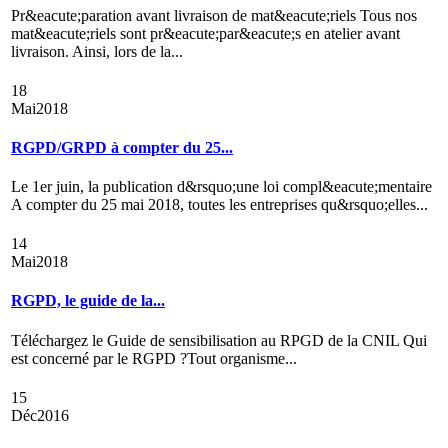
Pr&eacute;paration avant livraison de mat&eacute;riels Tous nos
mat&eacute;riels sont pr&eacute;par&eacute;s en atelier avant
livraison. Ainsi, lors de la...
18
Mai
2018
RGPD/GRPD à compter du 25...
Le 1er juin, la publication d&rsquo;une loi compl&eacute;mentaire
A compter du 25 mai 2018, toutes les entreprises qu&rsquo;elles...
14
Mai
2018
RGPD, le guide de la...
Téléchargez le Guide de sensibilisation au RPGD de la CNIL Qui
est concerné par le RGPD ?Tout organisme...
15
Déc
2016