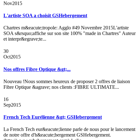
Nov
2015
L'artiste SOA a choisit GSHebergement
Chartres m&eacute;tropole: Agglo #49 Novembre 2015L'artiste
SOA s&rsquo;affiche sur son site 100% "made in Chartres" Auteur
et interpr&egrave;te...
30
Oct
2015
Nos offres Fibre Optique &gt;...
Nouveau !Nous sommes heureux de proposer 2 offres de liaison
Fibre Optique &agrave; nos clients :FIBRE ULTIMATE...
16
Sep
2015
French Tech Eurélienne &gt; GSHebergement
La French Tech eur&eacute;lienne parle de nous pour le lancement
de notre offre d'h&eacute;bergement GSHebergement.