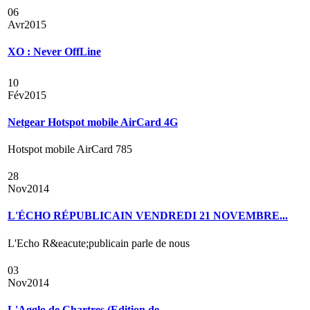
06
Avr
2015
XO : Never OffLine
10
Fév
2015
Netgear Hotspot mobile AirCard 4G
Hotspot mobile AirCard 785
28
Nov
2014
L'ÉCHO RÉPUBLICAIN VENDREDI 21 NOVEMBRE...
L'Echo R&eacute;publicain parle de nous
03
Nov
2014
L'Agglo de Chartres (Edition de...