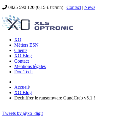
0825 590 120 (0,15 € ttc/mn) |
Contact
|
News
|
XO
Métiers ESN
Clients
XO Blog
Contact
Mentions légales
Doc.Tech
Accueil
/
XO Blog
Déchiffrer le ransomware GandCrab v5.1 !
Tweets by @xo_digit