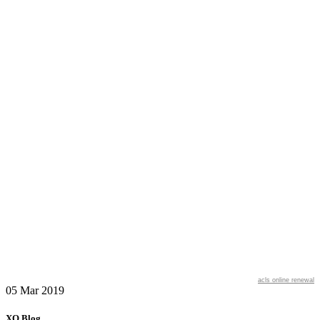
acls online renewal
05 Mar
2019
XO Blog