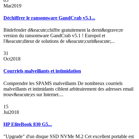
05
Mar
2019
Déchiffrer le ransomware GandCrab v5.1...
Bitdefender d&eacute;chiffre gratuitement la derni&egrave;re
version du ransomware GandCrab v5.1 ! Europol et
l'&eacute;diteur de solutions de s&eacute;curit&eacute;...
31
Oct
2018
Courriels malveillants et intimidation
Comprendre les SPAMS malveillants De nombreux courriels
malveillants et intimidants ciblent arbitrairement des adresses email
trouv&eacute;es sur Internet....
15
Jui
2018
HP EliteBook 830 G5...
"Upgrade" d'un disque SSD NVMe M.2 Cet excellent portable est