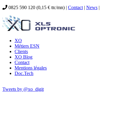
0825 590 120 (0,15 € ttc/mn) |
Contact
|
News
|
XO
Métiers ESN
Clients
XO Blog
Contact
Mentions légales
Doc.Tech
Tweets by @xo_digit