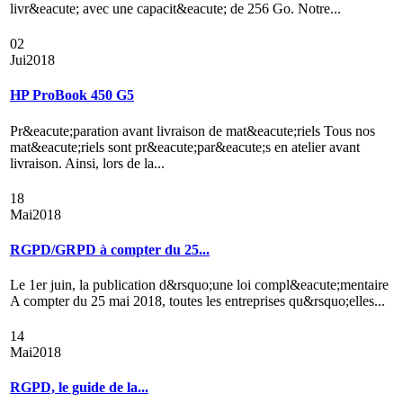
livr&eacute; avec une capacit&eacute; de 256 Go. Notre...
02
Jui
2018
HP ProBook 450 G5
Pr&eacute;paration avant livraison de mat&eacute;riels Tous nos
mat&eacute;riels sont pr&eacute;par&eacute;s en atelier avant
livraison. Ainsi, lors de la...
18
Mai
2018
RGPD/GRPD à compter du 25...
Le 1er juin, la publication d&rsquo;une loi compl&eacute;mentaire
A compter du 25 mai 2018, toutes les entreprises qu&rsquo;elles...
14
Mai
2018
RGPD, le guide de la...