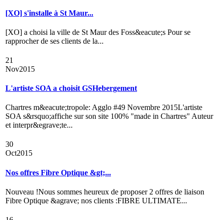
[XO] s'installe à St Maur...
[XO] a choisi la ville de St Maur des Foss&eacute;s Pour se
rapprocher de ses clients de la...
21
Nov
2015
L'artiste SOA a choisit GSHebergement
Chartres m&eacute;tropole: Agglo #49 Novembre 2015L'artiste
SOA s&rsquo;affiche sur son site 100% "made in Chartres" Auteur
et interpr&egrave;te...
30
Oct
2015
Nos offres Fibre Optique &gt;...
Nouveau !Nous sommes heureux de proposer 2 offres de liaison
Fibre Optique &agrave; nos clients :FIBRE ULTIMATE...
16