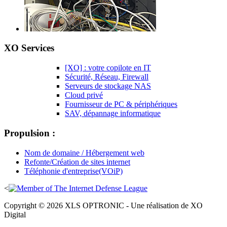
XO Services
[XO] : votre copilote en IT
Sécurité, Réseau, Firewall
Serveurs de stockage NAS
Cloud privé
Fournisseur de PC & périphériques
SAV, dépannage informatique
Propulsion :
Nom de domaine / Hébergement web
Refonte/Création de sites internet
Téléphonie d'entreprise(VOiP)
<
Copyright © 2026 XLS OPTRONIC - Une réalisation de XO
Digital