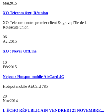
Mai
2015
XO Telecom &gt; Réunion
XO Telecom : notre premier client &agrave; l'Ile de la
R&eacute;union
06
Avr
2015
XO : Never OffLine
10
Fév
2015
Netgear Hotspot mobile AirCard 4G
Hotspot mobile AirCard 785
28
Nov
2014
L'ÉCHO RÉPUBLICAIN VENDREDI 21 NOVEMBRE...