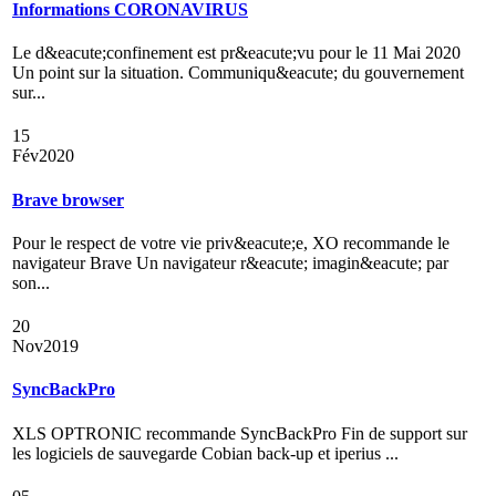
Informations CORONAVIRUS
Le d&eacute;confinement est pr&eacute;vu pour le 11 Mai 2020
Un point sur la situation. Communiqu&eacute; du gouvernement
sur...
15
Fév
2020
Brave browser
Pour le respect de votre vie priv&eacute;e, XO recommande le
navigateur Brave Un navigateur r&eacute; imagin&eacute; par
son...
20
Nov
2019
SyncBackPro
XLS OPTRONIC recommande SyncBackPro Fin de support sur
les logiciels de sauvegarde Cobian back-up et iperius ...