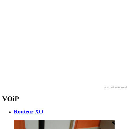
acls online renewal
VOiP
Routeur XO