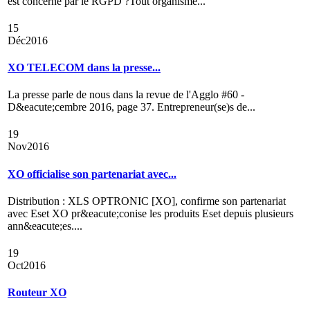
est concerné par le RGPD ?Tout organisme...
15
Déc
2016
XO TELECOM dans la presse...
La presse parle de nous dans la revue de l'Agglo #60 -
D&eacute;cembre 2016, page 37. Entrepreneur(se)s de...
19
Nov
2016
XO officialise son partenariat avec...
Distribution : XLS OPTRONIC [XO], confirme son partenariat
avec Eset XO pr&eacute;conise les produits Eset depuis plusieurs
ann&eacute;es....
19
Oct
2016
Routeur XO