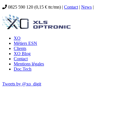
0825 590 120 (0,15 € ttc/mn) |
Contact
|
News
|
XO
Métiers ESN
Clients
XO Blog
Contact
Mentions légales
Doc.Tech
Tweets by @xo_digit