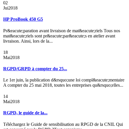
02
Jui
2018
HP ProBook 450 G5
Pr&eacute;paration avant livraison de mat&eacute;riels Tous nos
mat&eacute;riels sont pr&eacute;par&eacute;s en atelier avant
livraison. Ainsi, lors de la...
18
Mai
2018
RGPD/GRPD à compter du 25...
Le 1er juin, la publication d&rsquo;une loi compl&eacute;mentaire
A compter du 25 mai 2018, toutes les entreprises qu&rsquo;elles...
14
Mai
2018
RGPD, le guide de la...
Téléchargez le Guide de sensibilisation au RPGD de la CNIL Qui