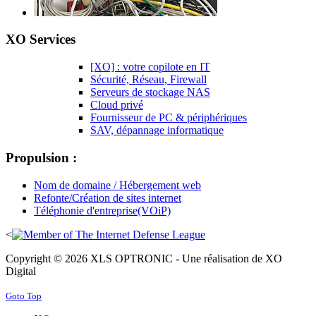
XO Services
[XO] : votre copilote en IT
Sécurité, Réseau, Firewall
Serveurs de stockage NAS
Cloud privé
Fournisseur de PC & périphériques
SAV, dépannage informatique
Propulsion :
Nom de domaine / Hébergement web
Refonte/Création de sites internet
Téléphonie d'entreprise(VOiP)
<
Copyright © 2026 XLS OPTRONIC - Une réalisation de XO
Digital
Goto Top