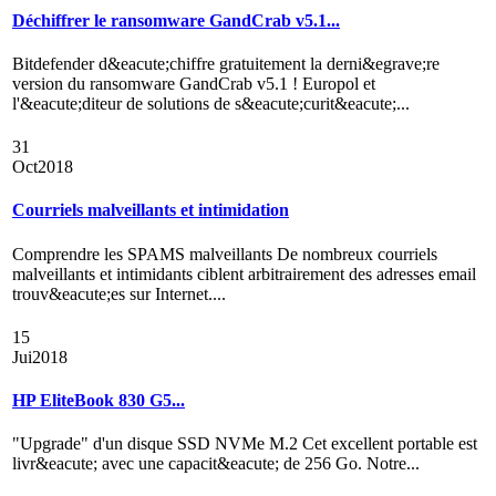
Déchiffrer le ransomware GandCrab v5.1...
Bitdefender d&eacute;chiffre gratuitement la derni&egrave;re
version du ransomware GandCrab v5.1 ! Europol et
l'&eacute;diteur de solutions de s&eacute;curit&eacute;...
31
Oct
2018
Courriels malveillants et intimidation
Comprendre les SPAMS malveillants De nombreux courriels
malveillants et intimidants ciblent arbitrairement des adresses email
trouv&eacute;es sur Internet....
15
Jui
2018
HP EliteBook 830 G5...
"Upgrade" d'un disque SSD NVMe M.2 Cet excellent portable est
livr&eacute; avec une capacit&eacute; de 256 Go. Notre...