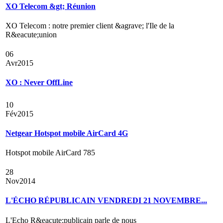
XO Telecom &gt; Réunion
XO Telecom : notre premier client &agrave; l'Ile de la
R&eacute;union
06
Avr
2015
XO : Never OffLine
10
Fév
2015
Netgear Hotspot mobile AirCard 4G
Hotspot mobile AirCard 785
28
Nov
2014
L'ÉCHO RÉPUBLICAIN VENDREDI 21 NOVEMBRE...
L'Echo R&eacute;publicain parle de nous