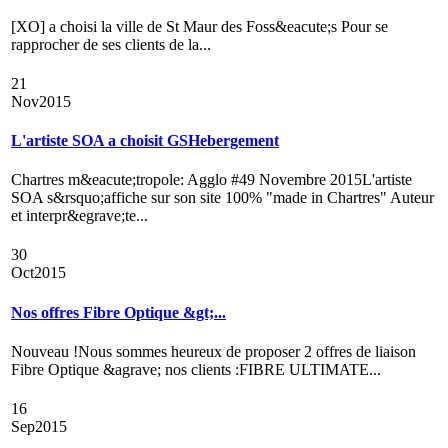
[XO] a choisi la ville de St Maur des Foss&eacute;s Pour se
rapprocher de ses clients de la...
21
Nov
2015
L'artiste SOA a choisit GSHebergement
Chartres m&eacute;tropole: Agglo #49 Novembre 2015L'artiste
SOA s&rsquo;affiche sur son site 100% "made in Chartres" Auteur
et interpr&egrave;te...
30
Oct
2015
Nos offres Fibre Optique &gt;...
Nouveau !Nous sommes heureux de proposer 2 offres de liaison
Fibre Optique &agrave; nos clients :FIBRE ULTIMATE...
16
Sep
2015