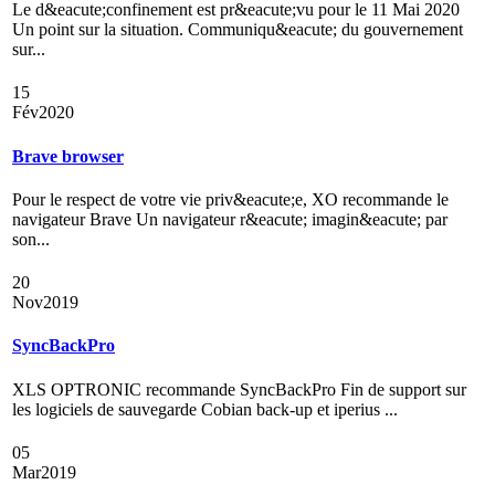
Le d&eacute;confinement est pr&eacute;vu pour le 11 Mai 2020
Un point sur la situation. Communiqu&eacute; du gouvernement
sur...
15
Fév
2020
Brave browser
Pour le respect de votre vie priv&eacute;e, XO recommande le
navigateur Brave Un navigateur r&eacute; imagin&eacute; par
son...
20
Nov
2019
SyncBackPro
XLS OPTRONIC recommande SyncBackPro Fin de support sur
les logiciels de sauvegarde Cobian back-up et iperius ...
05
Mar
2019