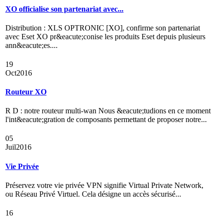
XO officialise son partenariat avec...
Distribution : XLS OPTRONIC [XO], confirme son partenariat
avec Eset XO pr&eacute;conise les produits Eset depuis plusieurs
ann&eacute;es....
19
Oct
2016
Routeur XO
R D : notre routeur multi-wan Nous &eacute;tudions en ce moment
l'int&eacute;gration de composants permettant de proposer notre...
05
Juil
2016
Vie Privée
Préservez votre vie privée VPN signifie Virtual Private Network,
ou Réseau Privé Virtuel. Cela désigne un accès sécurisé...
16