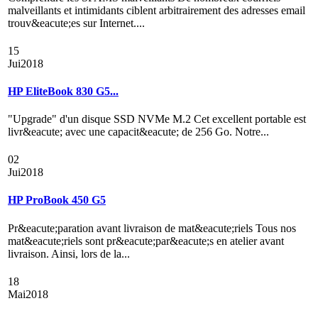
malveillants et intimidants ciblent arbitrairement des adresses email
trouv&eacute;es sur Internet....
15
Jui
2018
HP EliteBook 830 G5...
"Upgrade" d'un disque SSD NVMe M.2 Cet excellent portable est
livr&eacute; avec une capacit&eacute; de 256 Go. Notre...
02
Jui
2018
HP ProBook 450 G5
Pr&eacute;paration avant livraison de mat&eacute;riels Tous nos
mat&eacute;riels sont pr&eacute;par&eacute;s en atelier avant
livraison. Ainsi, lors de la...
18
Mai
2018