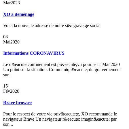
Mar
2023
XO a démènagé
Voici la nouvelle adresse de notre si&egrave;ge social
08
Mai
2020
Informations CORONAVIRUS
Le d&eacute;confinement est pr&eacute;vu pour le 11 Mai 2020
Un point sur la situation. Communiqu&eacute; du gouvernement
sur...
15
Fév
2020
Brave browser
Pour le respect de votre vie priv&eacute;e, XO recommande le
navigateur Brave Un navigateur r&eacute; imagin&eacute; par
son...