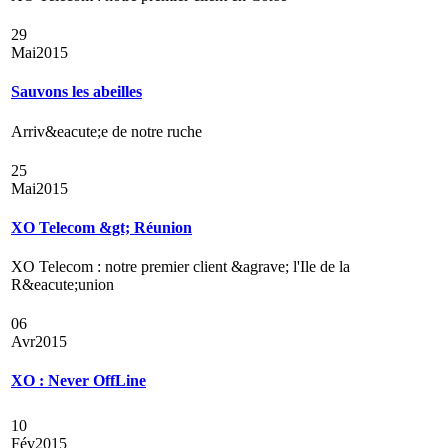
29
Mai
2015
Sauvons les abeilles
Arriv&eacute;e de notre ruche
25
Mai
2015
XO Telecom &gt; Réunion
XO Telecom : notre premier client &agrave; l'Ile de la
R&eacute;union
06
Avr
2015
XO : Never OffLine
10
Fév
2015