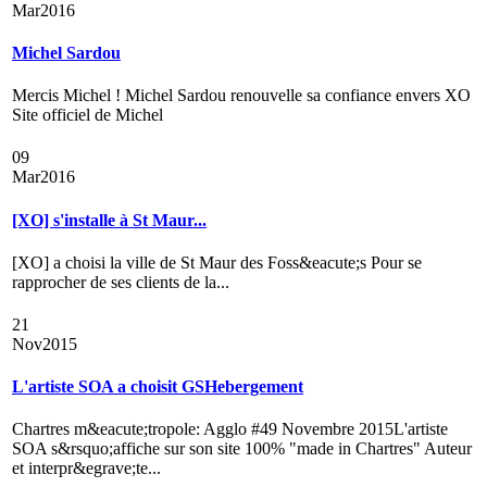
Mar
2016
Michel Sardou
Mercis Michel ! Michel Sardou renouvelle sa confiance envers XO
Site officiel de Michel
09
Mar
2016
[XO] s'installe à St Maur...
[XO] a choisi la ville de St Maur des Foss&eacute;s Pour se
rapprocher de ses clients de la...
21
Nov
2015
L'artiste SOA a choisit GSHebergement
Chartres m&eacute;tropole: Agglo #49 Novembre 2015L'artiste
SOA s&rsquo;affiche sur son site 100% "made in Chartres" Auteur
et interpr&egrave;te...