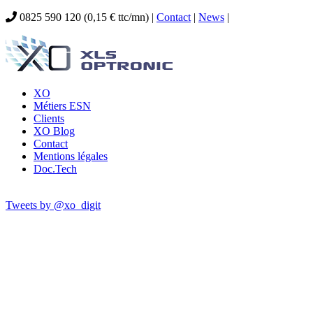
0825 590 120 (0,15 € ttc/mn) |
Contact
|
News
|
XO
Métiers ESN
Clients
XO Blog
Contact
Mentions légales
Doc.Tech
Tweets by @xo_digit