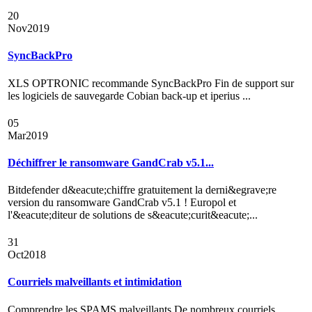
20
Nov
2019
SyncBackPro
XLS OPTRONIC recommande SyncBackPro Fin de support sur
les logiciels de sauvegarde Cobian back-up et iperius ...
05
Mar
2019
Déchiffrer le ransomware GandCrab v5.1...
Bitdefender d&eacute;chiffre gratuitement la derni&egrave;re
version du ransomware GandCrab v5.1 ! Europol et
l'&eacute;diteur de solutions de s&eacute;curit&eacute;...
31
Oct
2018
Courriels malveillants et intimidation
Comprendre les SPAMS malveillants De nombreux courriels