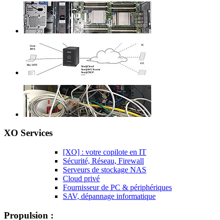
XO Services
[XO] : votre copilote en IT
Sécurité, Réseau, Firewall
Serveurs de stockage NAS
Cloud privé
Fournisseur de PC & périphériques
SAV, dépannage informatique
Propulsion :